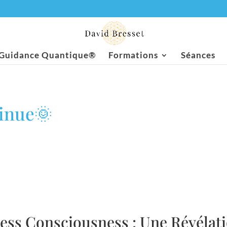
Guidance Quantique®
Formations
Séances
tinue🌞
ss Consciousness : Une Révélati